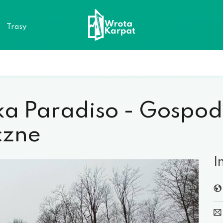
a
Trasy
ka Paradiso - Gospo
czne
I