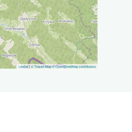
Leaflet
|
© Traseo Map
© OpenStreetMap contributors