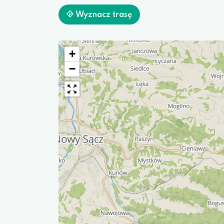
Wyznacz trasę
+
−