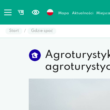
Mapa
Aktualności
Miejsc
Start
/
Gdzie spać
Agroturysty
agroturysty