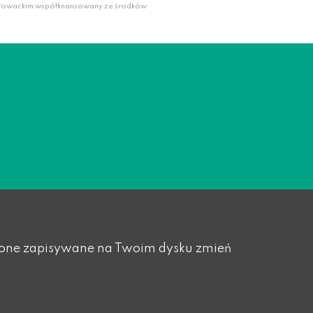
słowackim współfinansowany ze środków
yły one zapisywane na Twoim dysku zmień