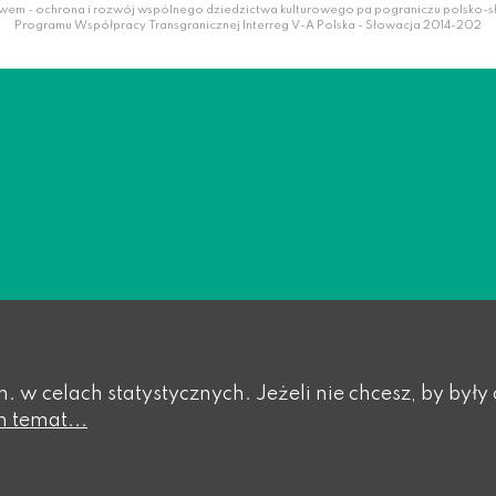
wem - ochrona i rozwój wspólnego dziedzictwa kulturowego pa pograniczu polsko-
Programu Współpracy Transgranicznej Interreg V-A Polska - Słowacja 2014-202
in. w celach statystycznych. Jeżeli nie chcesz, by b
n temat...