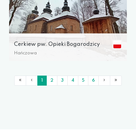
Cerkiew pw. Opieki Bogarodzicy
Hańczowa
1
2
3
4
5
6