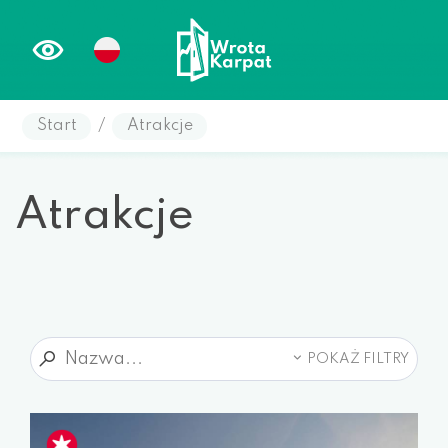
Start
/
Atrakcje
Atrakcje
POKAŻ FILTRY