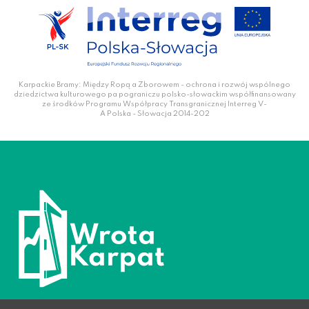
Karpackie Bramy: Między Ropą a Zborowem - ochrona i rozwój wspólnego
dziedzictwa kulturowego pa pograniczu polsko-słowackim współfinansowany
ze środków Programu Współpracy Transgranicznej Interreg V-
A Polska - Słowacja 2014-202