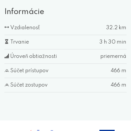
Informácie
Vzdialenosť
32.2 km
Trvanie
3 h 30 min
Úroveň obtiažnosti
priemerná
Súčet prístupov
466 m
Súčet zostupov
466 m