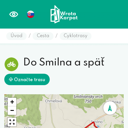
Úvod
/
Cesta
/
Cyklotrasy
Do Smilna a späť
Označte trasu
+
−