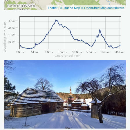
Leaflet
|
© Traseo Map
© OpenStreetMap contributors
450m
wysokość m n.p.m.
400m
350m
300m
0km
5km
10km
15km
20km
25km
30km
35km
vzdialenosť (km)