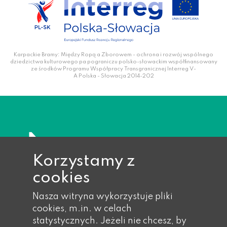
Karpackie Bramy: Między Ropą a Zborowem - ochrona i rozwój wspólnego
dziedzictwa kulturowego pa pograniczu polsko-słowackim współfinansowany
ze środków Programu Współpracy Transgranicznej Interreg V-
A Polska - Słowacja 2014-202
Korzystamy z
cookies
Nasza witryna wykorzystuje pliki
cookies, m.in. w celach
statystycznych. Jeżeli nie chcesz, by