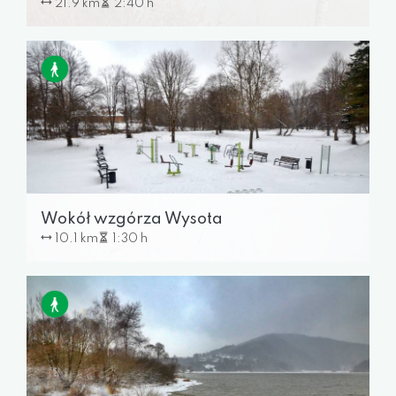
21.9 km
2:40 h
Wokół wzgórza Wysota
10.1 km
1:30 h