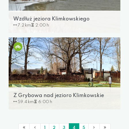
Wzdłuż jeziora Klimkowskiego
7.2 km
2:00 h
Z Grybowa nad jezioro Klimkowskie
59.4 km
6:00 h
1
2
3
4
5