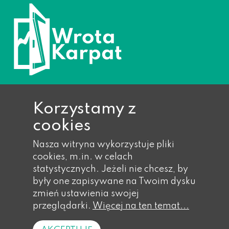
Korzystamy z
cookies
Ropa 733, 38-312 Ropa
Nasza witryna wykorzystuje pliki
Telefon: 018 353 40 14,
cookies, m.in. w celach
018 353 40 17,
statystycznych. Jeżeli nie chcesz, by
018 353 41 wew. 21
były one zapisywane na Twoim dysku
Faks: 018 353 41 wew. 55
zmień ustawienia swojej
Email: gmina@eu-ropa.pl
przeglądarki.
Więcej na ten temat...